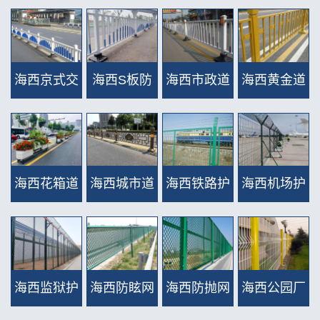
海西京式交
海西S板防
海西市政道
海西黄金道
通护栏 >>
眩护栏 >>
路护栏（锌
路护栏 >>
钢类） >>
海西花箱道
海西城市道
海西铁路护
海西机场护
路护栏 >>
路文化护
栏网 >>
栏网 >>
栏 >>
海西监狱护
海西防眩网
海西防抛网
海西公园厂