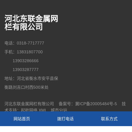
河北东联金属网
栏有限公司
电话：0318-7717777
手机：13831807700
13903286666
13903287777
地址：河北省衡水市安平县保
衡路刘吉口村西500米处
河北东联金属网栏有限公司 备案号：
冀ICP备20005484号-5
技
术支持：
起航网络
XML
城市分站
网站首页
拨打电话
联系方式