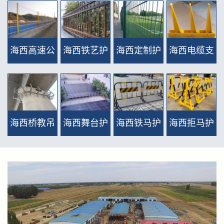
栏网 >>
护栏 >>
护栏 >>
区护栏网
（D型、桃
海西高速公
海西铁艺护
海西定制护
海西电缆支
型护栏、双
路护栏网
栏网 >>
栏网(密纹
架 >>
圈护
（双边、框
网、双夹丝
栏） >>
海西桥教吊
海西舞台护
海西铁马护
海西拒马护
网） >>
护栏、抱卡
围栏 >>
栏 >>
栏 >>
栏 >>
类等出口用
护栏) >>