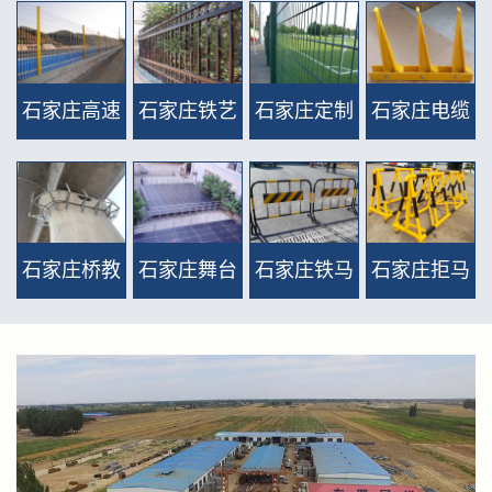
护栏网 >>
网护栏 >>
网护栏 >>
厂区护栏网
（D型、桃
石家庄高速
石家庄铁艺
石家庄定制
石家庄电缆
型护栏、双
公路护栏网
护栏网 >>
护栏网(密纹
支架 >>
圈护
（双边、框
网、双夹丝
栏） >>
石家庄桥教
石家庄舞台
石家庄铁马
石家庄拒马
网） >>
护栏、抱卡
吊围栏 >>
护栏 >>
护栏 >>
护栏 >>
类等出口用
护栏) >>