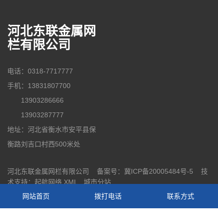
河北东联金属网
栏有限公司
电话：0318-7717777
手机：13831807700
13903286666
13903287777
地址：河北省衡水市安平县保
衡路刘吉口村西500米处
河北东联金属网栏有限公司 备案号：
冀ICP备20005484号-5
技
术支持：
起航网络
XML
城市分站
网站首页
拨打电话
联系方式