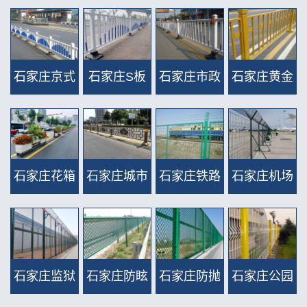
石家庄京式
石家庄S板
石家庄市政
石家庄黄金
交通护
防眩护
道路护栏
道路护
栏 >>
栏 >>
（锌钢
栏 >>
石家庄花箱
石家庄城市
石家庄铁路
石家庄机场
类） >>
道路护
道路文化护
护栏网 >>
护栏网 >>
栏 >>
栏 >>
石家庄监狱
石家庄防眩
石家庄防抛
石家庄公园