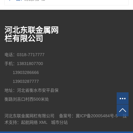
河北东联金属网
栏有限公司
电话：0318-7717777
手机：13831807700
13903286666
13903287777
地址：河北省衡水市安平县保
衡路刘吉口村西500米处
河北东联金属网栏有限公司 备案号：
冀ICP备20005484号-5
技
术支持：
起航网络
XML
城市分站