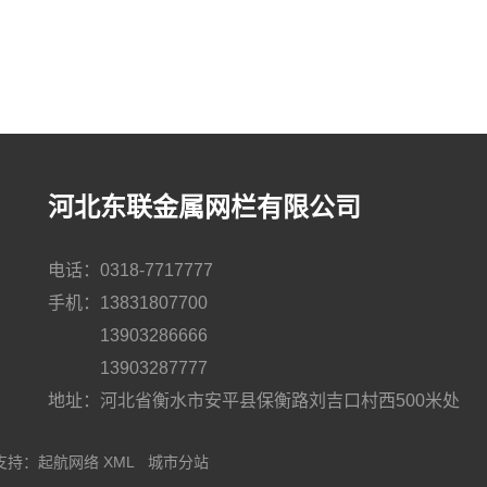
河北东联金属网栏有限公司
电话：0318-7717777
手机：13831807700
13903286666
13903287777
地址：河北省衡水市安平县保衡路刘吉口村西500米处
支持：
起航网络
XML
城市分站