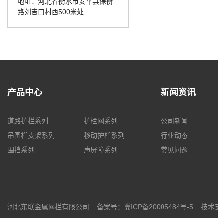
地址：河北省衡水市安平县保衡
路刘吉口村西500米处
产品中心
新闻资讯
道路护栏系列
护栏网系列
公司新闻
吊围栏支架系列
移动护栏系列
行业动态
围挡系列
声屏障系列
常见问题
河北东联金属网栏有限公司 备案号：
冀ICP备20005484号-5
技术